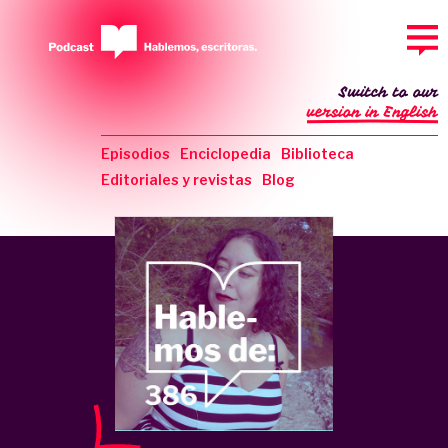
Switch to our
version in English
Episodios
Enciclopedia
Biblioteca
Editoriales y revistas
Blog