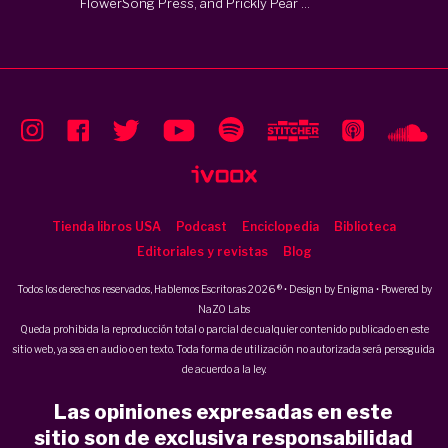
FlowerSong Press, and Prickly Pear ...
Tienda libros USA
Podcast
Enciclopedia
Biblioteca
Editoriales y revistas
Blog
Todos los derechos reservados, Hablemos Escritoras 2026 ® • Design by
Enigma
• Powered by
NaZO Labs
Queda prohibida la reproducción total o parcial de cualquier contenido publicado en este
sitio web, ya sea en audio o en texto. Toda forma de utilización no autorizada será perseguida
de acuerdo a la ley.
Las opiniones expresadas en este
sitio son de exclusiva responsabilidad