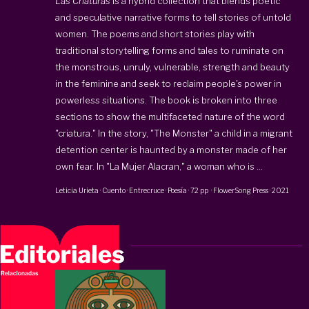
Las Criaturas
is a hybrid collection that blends poetic
and speculative narrative forms to tell stories of untold
women. The poems and short stories play with
traditional storytelling forms and tales to ruminate on
the monstrous, unruly, vulnerable, strength and beauty
in the feminine and seek to reclaim people's power in
powerless situations. The book is broken into three
sections to show the multifaceted nature of the word
"criatura." In the story, "The Monster" a child in a migrant
detention center is haunted by a monster made of her
own fear. In "La Mujer Alacran," a woman who is ...
Leticia Urieta
·
Cuento · Entrecruce · Poesía
·
72 pp
·
FlowerSong Press
·
2021