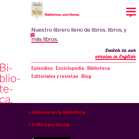
Nuestro librero lleno de libros, libros, y
más libros.
Switch to our
version in English
Episodios
Enciclopedia
Biblioteca
Editoriales y revistas
Blog
Géneros en la biblioteca
O filtra por inicial