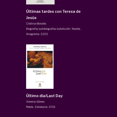
Últimas tardes con Teresa de
Jesús
Cristina Morales
Biografía/ autobiografía/ autoficción · Novela
,
Anagrama
·
2020
Último día/Last Day
Ximena Gómez
Poesía
,
Katakana
·
2019