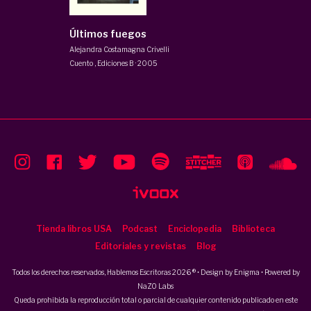
Últimos fuegos
Alejandra Costamagna Crivelli
Cuento
,
Ediciones B
·
2005
Tienda libros USA
Podcast
Enciclopedia
Biblioteca
Editoriales y revistas
Blog
Todos los derechos reservados, Hablemos Escritoras 2026 ® • Design by
Enigma
• Powered by
NaZO Labs
Queda prohibida la reproducción total o parcial de cualquier contenido publicado en este