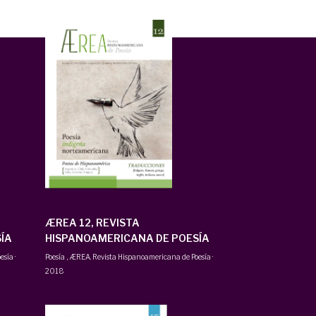
ÆREA 12, REVISTA
ÍA
HISPANOAMERICANA DE POESÍA
esía
·
Poesía
,
ÆREA. Revista Hispanoamericana de Poesía
·
2018