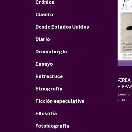
Crónica
Cuento
Desde Estados Unidos
Diario
Dramaturgia
Ensayo
Entrecruce
ÆREA 
HISPA
Etnografía
Poesía
,
ÆR
2019
Ficción especulativa
Filosofía
Fotobiografía