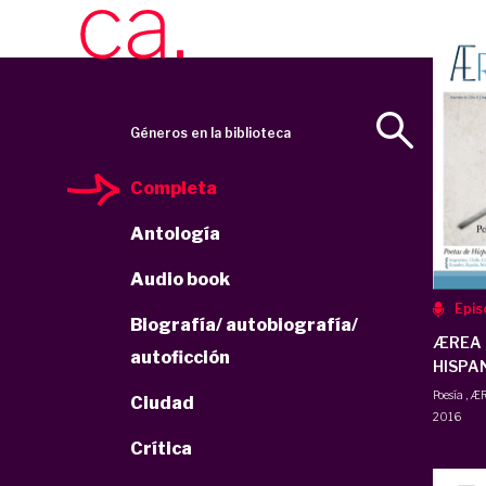
Géneros en la biblioteca
Completa
Antología
Audio book
Epis
Biografía/ autobiografía/
ÆREA 
autoficción
HISPA
Poesía
,
ÆR
Ciudad
2016
Crítica