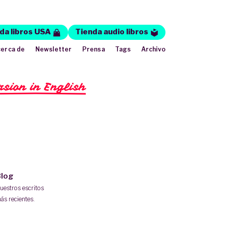
da libros USA
Tienda audio libros
erca de
Newsletter
Prensa
Tags
Archivo
rsion in English
log
uestros escritos
ás recientes.