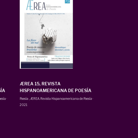
ÆREA 15, REVISTA
ÍA
HISPANOAMERICANA DE POESÍA
esía
·
Poesía
,
ÆREA. Revista Hispanoamericana de Poesía
·
2021