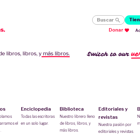
Tien
Buscar
Donar
Ac
ve
Switch to our
e libros, libros, y
más libros.
ios
Enciclopedia
Biblioteca
Editoriales y
B
ablamos
Todas las escritoras
Nuestro librero lleno
N
revistas
arramos el
en un solo lugar.
de libros, libros, y
m
Nuestra pasión por
.
más libros.
editoriales y revistas.