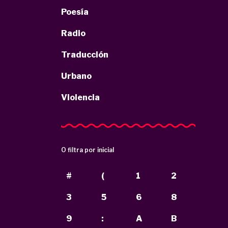
Poesía
Radio
Traducción
Urbano
Violencia
O filtra por inicial
#
(
1
2
3
5
6
8
9
:
A
B