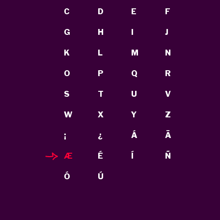
C
D
E
F
G
H
I
J
K
L
M
N
O
P
Q
R
S
T
U
V
W
X
Y
Z
¡
¿
Á
Ä
Æ
É
Í
Ñ
Ó
Ú