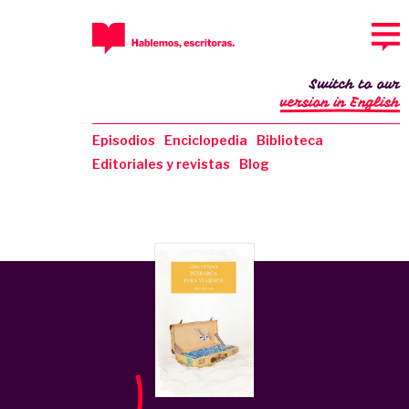
Switch to our
version in English
Episodios
Enciclopedia
Biblioteca
Editoriales y revistas
Blog