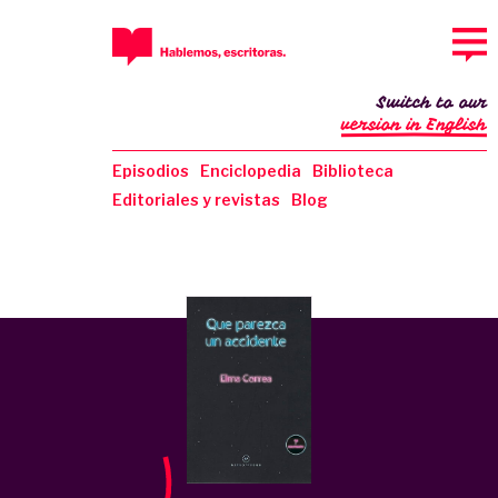
Switch to our
version in English
Episodios
Enciclopedia
Biblioteca
Editoriales y revistas
Blog