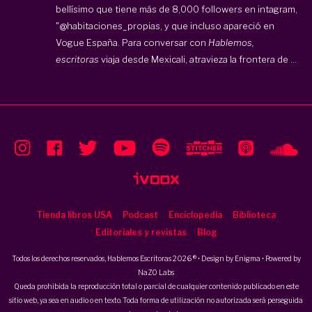
bellísimo que tiene más de 8,000 followers en intagram,
"@habitaciones_propias, y que incluso apareció en
Vogue España.
Para conversar con
Hablemos,
escritoras
viaja desde Mexicali, atravieza la frontera de ...
Tienda libros USA
Podcast
Enciclopedia
Biblioteca
Editoriales y revistas
Blog
Todos los derechos reservados, Hablemos Escritoras 2026 ® • Design by
Enigma
• Powered by
NaZO Labs
Queda prohibida la reproducción total o parcial de cualquier contenido publicado en este
sitio web, ya sea en audio o en texto. Toda forma de utilización no autorizada será perseguida