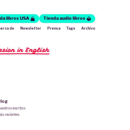
da libros USA
Tienda audio libros
erca de
Newsletter
Prensa
Tags
Archivo
rsion in English
log
uestros escritos
ás recientes.