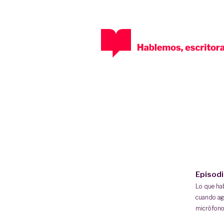
Episod
Lo que h
cuando ag
micrófono