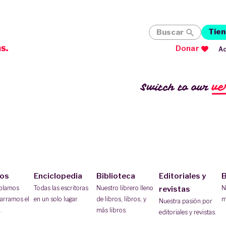
Tien
Buscar
Donar
Ac
ve
Switch to our
ios
Enciclopedia
Biblioteca
Editoriales y
B
ablamos
Todas las escritoras
Nuestro librero lleno
N
revistas
arramos el
en un solo lugar.
de libros, libros, y
m
Nuestra pasión por
.
más libros.
editoriales y revistas.