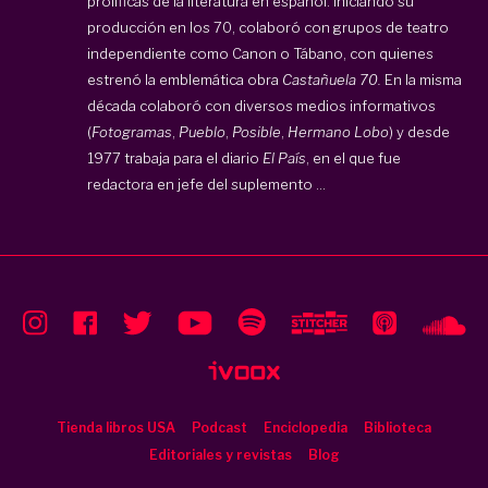
prolíficas de la literatura en español. Iniciando su
producción en los 70, colaboró con grupos de teatro
independiente como Canon o Tábano, con quienes
estrenó la emblemática obra
Castañuela 70.
En la misma
década colaboró con diversos medios informativos
(
Fotogramas
,
Pueblo
,
Posible
,
Hermano Lobo
) y desde
1977 trabaja para el diario
El País
, en el que fue
redactora en jefe del suplemento ...
Tienda libros USA
Podcast
Enciclopedia
Biblioteca
Editoriales y revistas
Blog