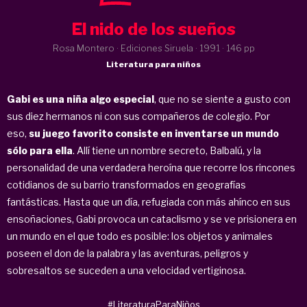
El nido de los sueños
Rosa Montero · Ediciones Siruela ·
1991
· 146 pp
Literatura para niños
Gabi es una niña algo especial
, que no se siente a gusto con
sus diez hermanos ni con sus compañeros de colegio. Por
eso,
su juego favorito consiste en inventarse un mundo
sólo para ella
. Allí tiene un nombre secreto, Balbalú, y la
personalidad de una verdadera heroína que recorre los rincones
cotidianos de su barrio transformados en geografías
fantásticas. Hasta que un día, refugiada con más ahínco en sus
ensoñaciones, Gabi provoca un cataclismo y se ve prisionera en
un mundo en el que todo es posible: los objetos y animales
poseen el don de la palabra y las aventuras, peligros y
sobresaltos se suceden a una velocidad vertiginosa.
#LiteraturaParaNiños