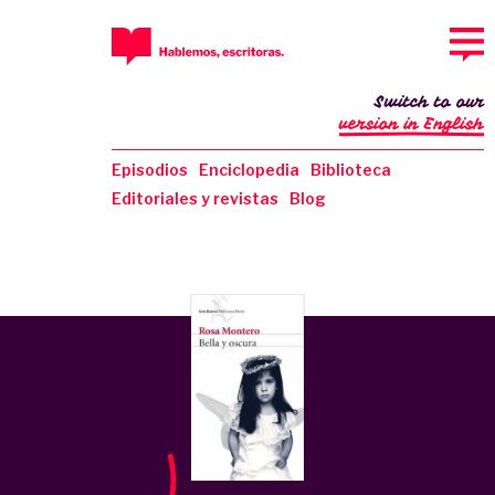
Switch to our
version in English
Episodios
Enciclopedia
Biblioteca
Editoriales y revistas
Blog