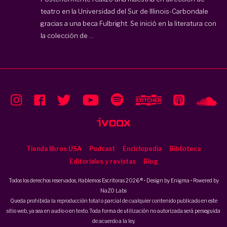
teatro en la Universidad del Sur de Illinois-Carbondale
gracias a una beca Fulbright. Se inició en la literatura con
la colección de ...
Tienda libros USA
Podcast
Enciclopedia
Biblioteca
Editoriales y revistas
Blog
Todos los derechos reservados, Hablemos Escritoras 2026 ® • Design by
Enigma
• Powered by
NaZO Labs
Queda prohibida la reproducción total o parcial de cualquier contenido publicado en este
sitio web, ya sea en audio o en texto. Toda forma de utilización no autorizada será perseguida
de acuerdo a la ley.