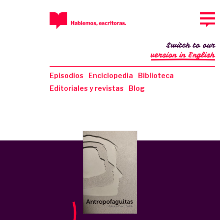
Switch to our
version in English
Episodios
Enciclopedia
Biblioteca
Editoriales y revistas
Blog