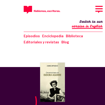
Switch to our
version in English
Episodios
Enciclopedia
Biblioteca
Editoriales y revistas
Blog