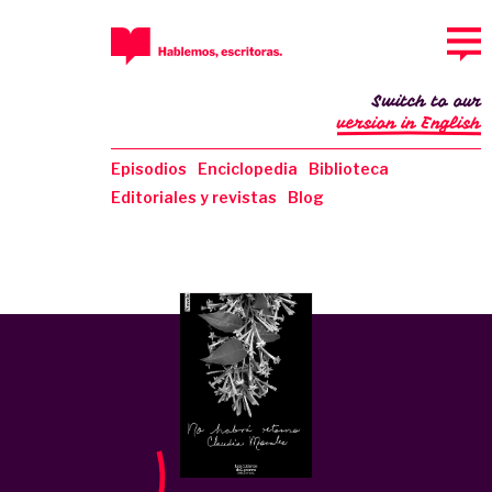
Switch to our
version in English
Episodios
Enciclopedia
Biblioteca
Editoriales y revistas
Blog