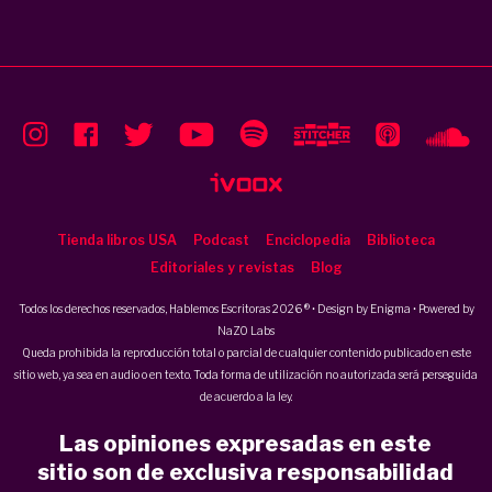
Tienda libros USA
Podcast
Enciclopedia
Biblioteca
Editoriales y revistas
Blog
Todos los derechos reservados, Hablemos Escritoras 2026 ® • Design by
Enigma
• Powered by
NaZO Labs
Queda prohibida la reproducción total o parcial de cualquier contenido publicado en este
sitio web, ya sea en audio o en texto. Toda forma de utilización no autorizada será perseguida
de acuerdo a la ley.
Las opiniones expresadas en este
sitio son de exclusiva responsabilidad