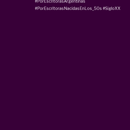
#PorEscritorasArgentinas
#PorEscritorasNacidasEnLos_50s
#SigloXX