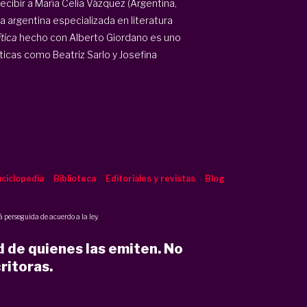
ecibir a María Celia Vázquez (Argentina,
ra argentina especializada en literatura
tica
hecho con Alberto Giordano es uno
ríticas como Beatriz Sarlo y Josefina
.
ciclopedia
Biblioteca
Editoriales y revistas
Blog
 perseguida de acuerdo a la ley.
d de quienes las emiten. No
ritoras.