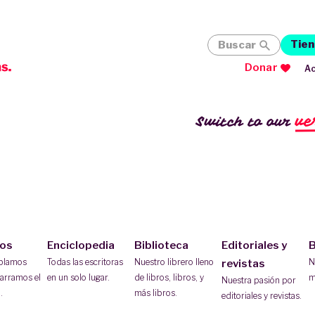
Tien
Buscar
Donar
Ac
ve
Switch to our
ios
Enciclopedia
Biblioteca
Editoriales y
B
ablamos
Todas las escritoras
Nuestro librero lleno
N
revistas
arramos el
en un solo lugar.
de libros, libros, y
m
Nuestra pasión por
.
más libros.
editoriales y revistas.