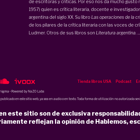
de escritoras y críticas. Por eso nos da mucho gusto r
1957) quien es crítica literaria, docente e investigado
argentina del siglo XX. Su libro
Las operaciones de la crí
de los pilares de la crítica literaria con las voces de c
Ludmer. Otros de sus libros son
Literatura argentina. ..
Tienda libros USA
Podcast
En
nigma
• Powered by NaZO Labs
ublicado en este sitio web, ya sea en audio o en texto. Toda forma de utilización no autorizada será
n este sitio son de exclusiva responsabilida
iamente reflejan la opinión de Hablemos, esc