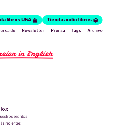
da libros USA
Tienda audio libros
erca de
Newsletter
Prensa
Tags
Archivo
rsion in English
log
uestros escritos
ás recientes.