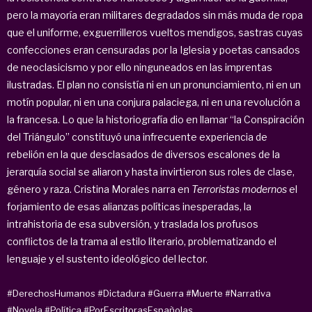
pero la mayoría eran militares degradados sin más muda de ropa
que el uniforme, exguerrilleros vueltos mendigos, sastras cuyas
confecciones eran censuradas por la Iglesia y poetas cansados
de neoclasicismo y por ello ninguneados en las imprentas
ilustradas. El plan no consistía ni en un pronunciamiento, ni en un
motín popular, ni en una conjura palaciega, ni en una revolución a
la francesa. Lo que la historiografía dio en llamar “la Conspiración
del Triángulo” constituyó una infrecuente experiencia de
rebelión en la que desclasados de diversos escalones de la
jerarquía social se aliaron y hasta invirtieron sus roles de clase,
género y raza. Cristina Morales narra en
Terroristas modernos
el
forjamiento de esas alianzas políticas inesperadas, la
intrahistoria de esa subversión, y traslada los profusos
conflictos de la trama al estilo literario, problematizando el
lenguaje y el sustento ideológico del lector.
#DerechosHumanos
#Dictadura
#Guerra
#Muerte
#Narrativa
#Novela
#Política
#PorEscritorasEspañolas