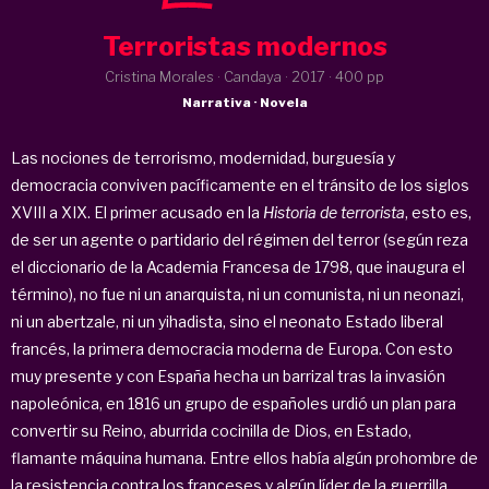
Terroristas modernos
Cristina Morales · Candaya ·
2017
· 400 pp
Narrativa · Novela
Las nociones de terrorismo, modernidad, burguesía y
democracia conviven pacíficamente en el tránsito de los siglos
XVIII a XIX. El primer acusado en la
Historia de terrorista
, esto es,
de ser un agente o partidario del régimen del terror (según reza
el diccionario de la Academia Francesa de 1798, que inaugura el
término), no fue ni un anarquista, ni un comunista, ni un neonazi,
ni un abertzale, ni un yihadista, sino el neonato Estado liberal
francés, la primera democracia moderna de Europa. Con esto
muy presente y con España hecha un barrizal tras la invasión
napoleónica, en 1816 un grupo de españoles urdió un plan para
convertir su Reino, aburrida cocinilla de Dios, en Estado,
flamante máquina humana. Entre ellos había algún prohombre de
la resistencia contra los franceses y algún líder de la guerrilla,