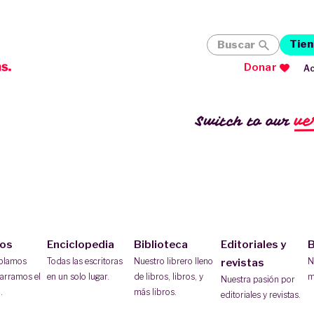
Tien
Buscar
Donar
Ac
ve
Switch to our
ios
Enciclopedia
Biblioteca
Editoriales y
B
ablamos
Todas las escritoras
Nuestro librero lleno
N
revistas
arramos el
en un solo lugar.
de libros, libros, y
m
Nuestra pasión por
.
más libros.
editoriales y revistas.