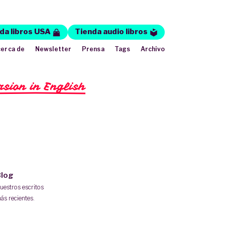
da libros USA
Tienda audio libros
erca de
Newsletter
Prensa
Tags
Archivo
rsion in English
log
uestros escritos
ás recientes.