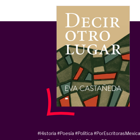
#Historia
#Poesía
#Política
#PorEscritorasMexic