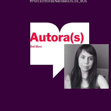
#PorEscritorasNacidasEnLos_80s