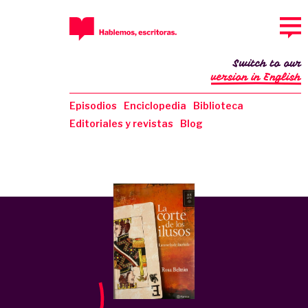
Switch to our
version in English
Episodios
Enciclopedia
Biblioteca
Editoriales y revistas
Blog