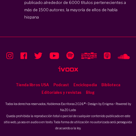
publicado alrededor de 6000 títulos pertenecientes a
más de 1500 autores, la mayoría de ellos de habla
hispana
Tienda libros USA
Podcast
Enciclopedia
Biblioteca
Editoriales y revistas
Blog
Todos los derechos reservados, Hablemos Escritoras 2026 ® • Design by
Enigma
• Powered by
NaZO Labs
Queda prohibida la reproducción total o parcial de cualquier contenido publicado en este
sitio web, ya sea en audio o en texto. Toda forma de utilización no autorizada será perseguida
de acuerdo a la ley.