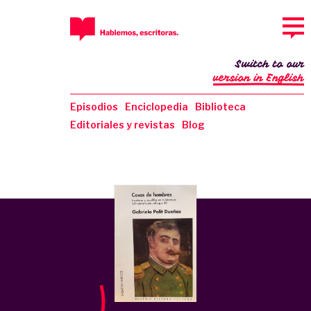
Switch to our
version in English
Episodios
Enciclopedia
Biblioteca
Editoriales y revistas
Blog