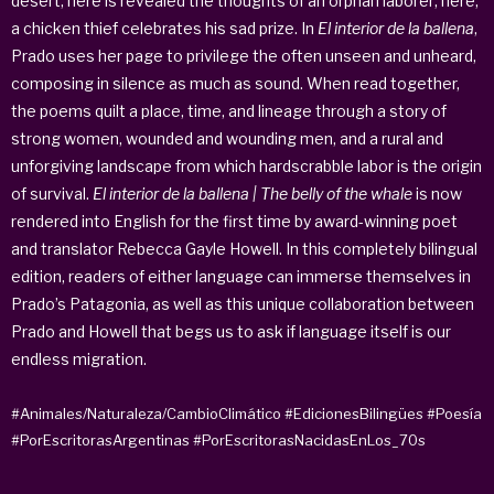
desert; here is revealed the thoughts of an orphan laborer; here,
a chicken thief celebrates his sad prize. In
El interior de la ballena
,
Prado uses her page to privilege the often unseen and unheard,
composing in silence as much as sound. When read together,
the poems quilt a place, time, and lineage through a story of
strong women, wounded and wounding men, and a rural and
unforgiving landscape from which hardscrabble labor is the origin
of survival.
El interior de la ballena | The belly of the whale
is now
rendered into English for the first time by award-winning poet
and translator Rebecca Gayle Howell. In this completely bilingual
edition, readers of either language can immerse themselves in
Prado’s Patagonia, as well as this unique collaboration between
Prado and Howell that begs us to ask if language itself is our
endless migration.
#Animales/Naturaleza/CambioClimático
#EdicionesBilingües
#Poesía
#PorEscritorasArgentinas
#PorEscritorasNacidasEnLos_70s