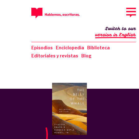
Switch to our
version in English
Episodios
Enciclopedia
Biblioteca
Editoriales y revistas
Blog