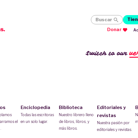
Tien
Buscar
Donar
Ac
ve
Switch to our
ios
Enciclopedia
Biblioteca
Editoriales y
B
ablamos
Todas las escritoras
Nuestro librero lleno
N
revistas
arramos el
en un solo lugar.
de libros, libros, y
m
Nuestra pasión por
.
más libros.
editoriales y revistas.