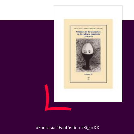
#Fantasía
#Fantástico
#SigloXX