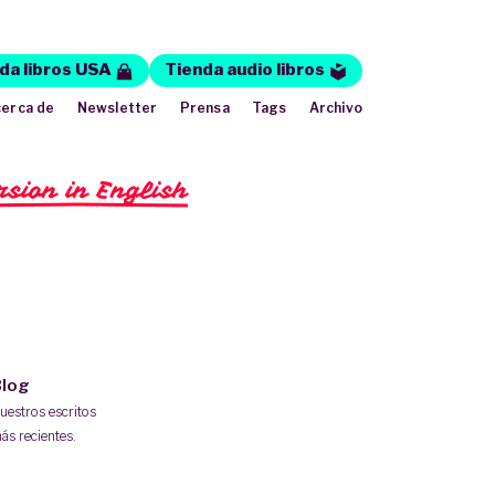
da libros USA
Tienda audio libros
erca de
Newsletter
Prensa
Tags
Archivo
rsion in English
log
uestros escritos
ás recientes.