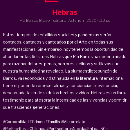
Hebras
Pía Barros Bravo · Editorial Asterión ·
2020
· 110 pp
Estos tiempos de estallidos sociales y pandemias serán
contados, cantados y canteados por el Arte en todas sus
manifestaciones. Sin embargo, hoy tenemos la oportunidad de
ahondar en las finísimas Hebras que Pía Barros ha desentrañado
para razonar dolores, penas, horrores, delirios y sutilezas que
nuestra humanidad ha revelado. La plumaestiletepunzón de
Barros, ya reconocida y distinguida en la literatura internacional,
tiene el poder de remecer almas y conciencias al evidenciar,
descarnada, la crudeza de los hechos vividos. Hebras es un libro-
testimonio para atesorar la intensidad de las vivencias y permitir
que trascienda generaciones.
#Corporalidad
#Crimen
#Familia
#Microrrelato
#PorEscritorasChilenas
#PorEscritorasNacidasEnLos_50s