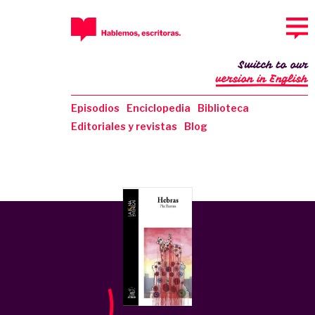
Switch to our
version in English
Episodios
Enciclopedia
Biblioteca
Editoriales y revistas
Blog