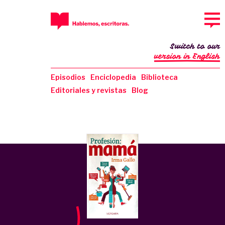
Switch to our
version in English
Episodios
Enciclopedia
Biblioteca
Editoriales y revistas
Blog