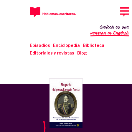
Switch to our
version in English
Episodios
Enciclopedia
Biblioteca
Editoriales y revistas
Blog