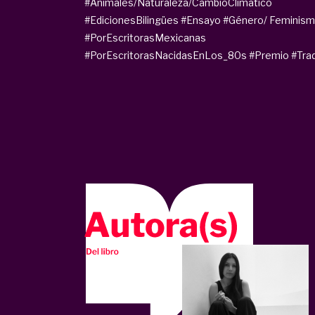
#Animales/Naturaleza/CambioClimático
#EdicionesBilingües
#Ensayo
#Género/ Feminis
#PorEscritorasMexicanas
#PorEscritorasNacidasEnLos_80s
#Premio
#Tra