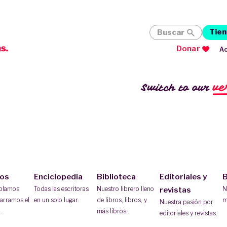
Tien
Buscar
Donar
Ac
ve
Switch to our
ios
Enciclopedia
Biblioteca
Editoriales y
B
ablamos
Todas las escritoras
Nuestro librero lleno
N
revistas
arramos el
en un solo lugar.
de libros, libros, y
m
Nuestra pasión por
.
más libros.
editoriales y revistas.