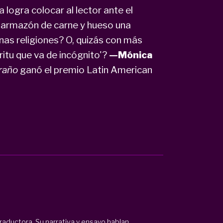
logra colocar al lector ante el
a armazón de carne y hueso una
as religiones? O, quizás con más
ritu que va de incógnito'?
—Mónica
raño
ganó el premio Latin American
traductora. Su narrativa y ensayo hablan