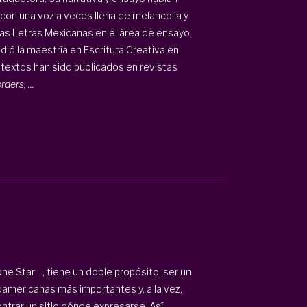
 con una voz a veces llena de melancolía y
las Letras Mexicanas en el área de ensayo,
ió la maestría en Escritura Creativa en
 textos han sido publicados en revistas
ders, ...
one Star—, tiene un doble propósito: ser un
oamericanas más importantes y, a la vez,
ntrar un sitio dónde expresarse. Así