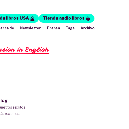
da libros USA
Tienda audio libros
erca de
Newsletter
Prensa
Tags
Archivo
rsion in English
log
uestros escritos
ás recientes.