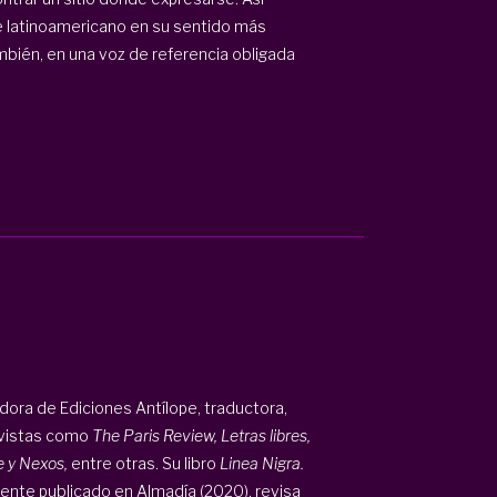
rte latinoamericano en su sentido más
mbién, en una voz de referencia obligada
ora de Ediciones Antílope, traductora,
revistas como
The Paris Review, Letras libres,
e y Nexos,
entre otras. Su libro
Linea Nigra.
nte publicado en Almadía (2020), revisa