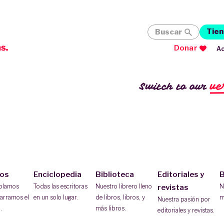
Tien
Buscar
Donar
Ac
ve
Switch to our
ios
Enciclopedia
Biblioteca
Editoriales y
B
ablamos
Todas las escritoras
Nuestro librero lleno
N
revistas
arramos el
en un solo lugar.
de libros, libros, y
m
Nuestra pasión por
.
más libros.
editoriales y revistas.