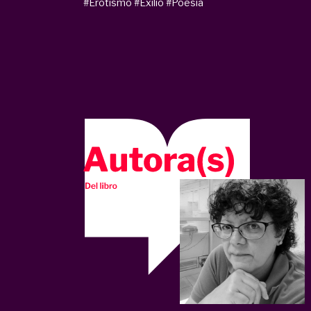
#Erotismo
#Exilio
#Poesía