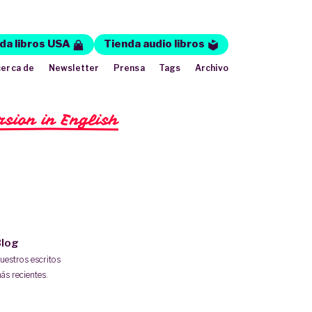
da libros USA
Tienda audio libros
erca de
Newsletter
Prensa
Tags
Archivo
rsion in English
log
uestros escritos
ás recientes.