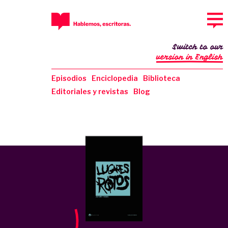
Switch to our
version in English
Episodios
Enciclopedia
Biblioteca
Editoriales y revistas
Blog