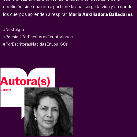
condición sine qua non a partir de la cual surge la vida y en donde
los cuerpos aprenden a respirar.
María Auxiliadora Balladares
#Nostalgia
#Poesía
#PorEscritorasEcuatorianas
#PorEscritorasNacidasEnLos_60s