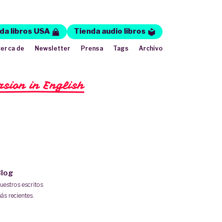
da libros USA
Tienda audio libros
erca de
Newsletter
Prensa
Tags
Archivo
rsion in English
log
uestros escritos
ás recientes.