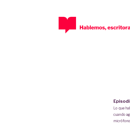
Episod
Lo que h
cuando ag
micrófono