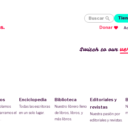
Tien
Buscar
Donar
Ac
ve
Switch to our
ios
Enciclopedia
Biblioteca
Editoriales y
B
ablamos
Todas las escritoras
Nuestro librero lleno
N
revistas
arramos el
en un solo lugar.
de libros, libros, y
m
Nuestra pasión por
.
más libros.
editoriales y revistas.