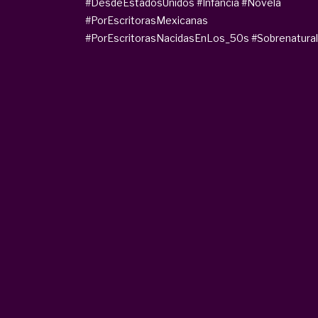
#DesdeEstadosUnidos
#Infancia
#Novela
#PorEscritorasMexicanas
#PorEscritorasNacidasEnLos_50s
#Sobrenatural