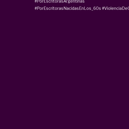
#PorEscritorasArgentinas
#PorEscritorasNacidasEnLos_60s
#ViolenciaDe