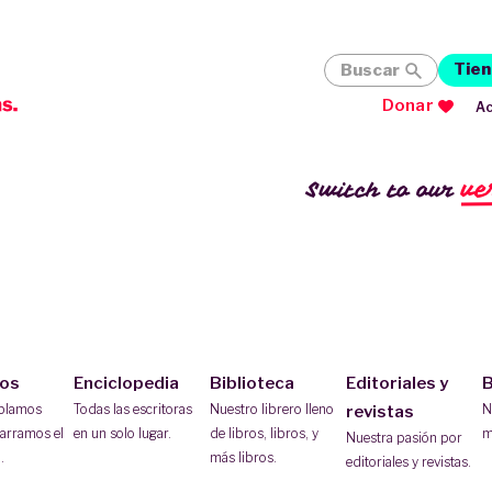
Tien
Buscar
Donar
Ac
ve
Switch to our
ios
Enciclopedia
Biblioteca
Editoriales y
B
ablamos
Todas las escritoras
Nuestro librero lleno
N
revistas
arramos el
en un solo lugar.
de libros, libros, y
m
Nuestra pasión por
.
más libros.
editoriales y revistas.