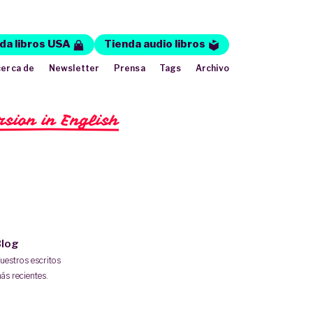
da libros USA
Tienda audio libros
erca de
Newsletter
Prensa
Tags
Archivo
rsion in English
log
uestros escritos
ás recientes.