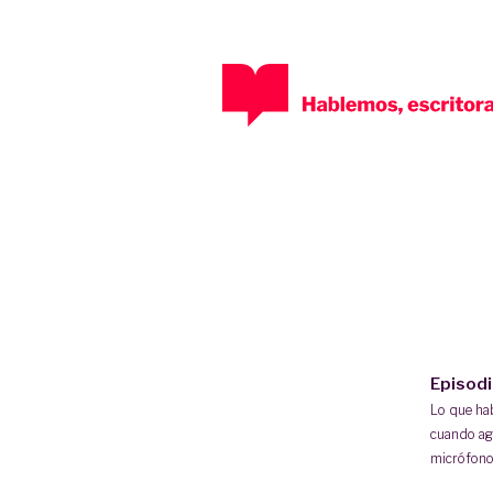
Episod
Lo que h
cuando ag
micrófono