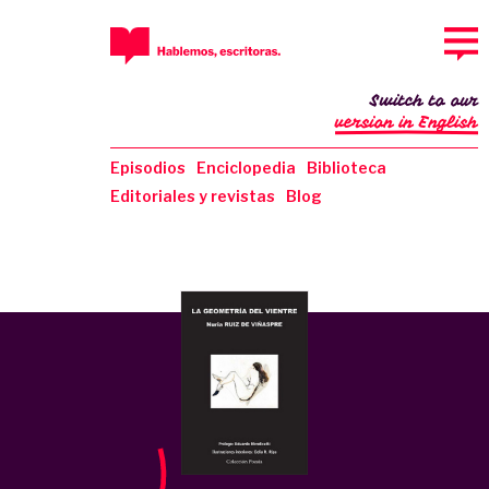
Switch to our
version in English
Episodios
Enciclopedia
Biblioteca
Editoriales y revistas
Blog