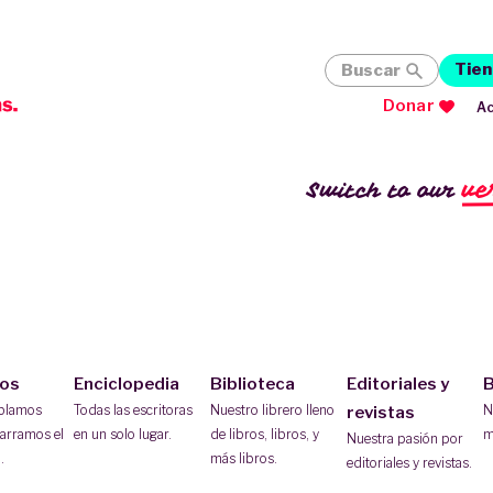
Tien
Buscar
Donar
Ac
ve
Switch to our
ios
Enciclopedia
Biblioteca
Editoriales y
B
ablamos
Todas las escritoras
Nuestro librero lleno
N
revistas
arramos el
en un solo lugar.
de libros, libros, y
m
Nuestra pasión por
.
más libros.
editoriales y revistas.