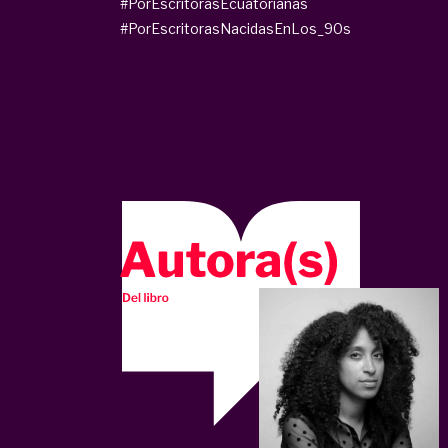
#PorEscritorasEcuatorianas
#PorEscritorasNacidasEnLos_90s