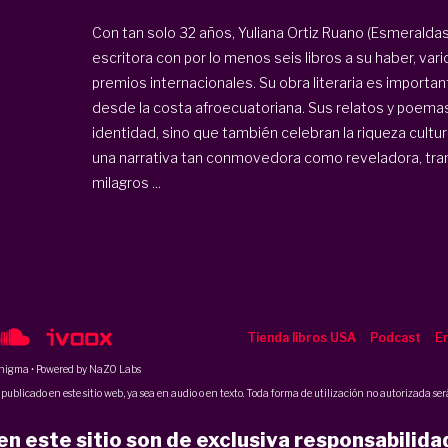
Con tan solo 32 años, Yuliana Ortiz Ruano (Esmeraldas
escritora con por lo menos seis libros a su haber, va
premios internacionales. Su obra literaria es importa
desde la costa afroecuatoriana. Sus relatos y poemas 
identidad, sino que también celebran la riqueza cultu
una narrativa tan conmovedora como reveladora, tra
milagros ...
Tienda libros USA
Podcast
En
nigma
• Powered by NaZO Labs
ublicado en este sitio web, ya sea en audio o en texto. Toda forma de utilización no autorizada será
n este sitio son de exclusiva responsabilida