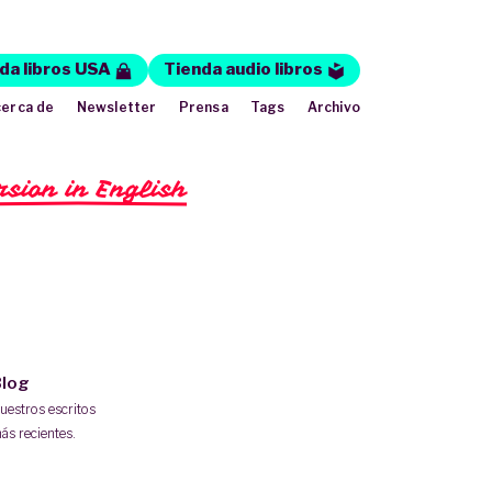
da libros USA
Tienda audio libros
erca de
Newsletter
Prensa
Tags
Archivo
rsion in English
log
uestros escritos
ás recientes.