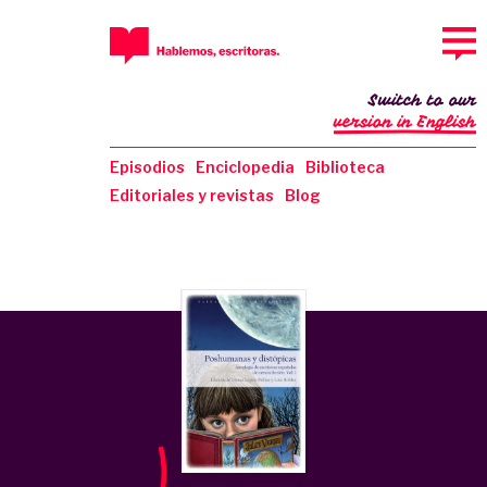
Switch to our
version in English
Episodios
Enciclopedia
Biblioteca
Editoriales y revistas
Blog