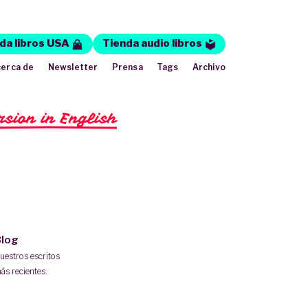
da libros USA
Tienda audio libros
erca de
Newsletter
Prensa
Tags
Archivo
rsion in English
log
uestros escritos
ás recientes.