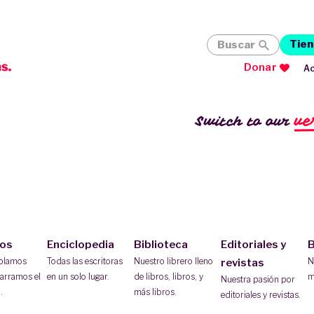
Tien
Buscar
Donar
Ac
ve
Switch to our
ios
Enciclopedia
Biblioteca
Editoriales y
B
ablamos
Todas las escritoras
Nuestro librero lleno
N
revistas
arramos el
en un solo lugar.
de libros, libros, y
m
Nuestra pasión por
.
más libros.
editoriales y revistas.