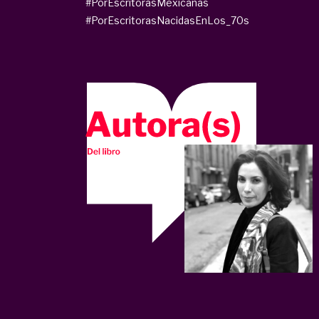
#PorEscritorasMexicanas
#PorEscritorasNacidasEnLos_70s