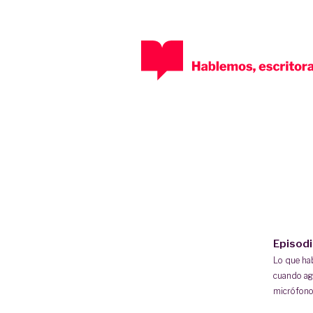
Episod
Lo que h
cuando ag
micrófono