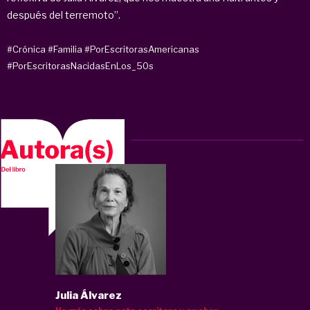
después del terremoto”.
#Crónica
#Familia
#PorEscritorasAmericanas
#PorEscritorasNacidasEnLos_50s
Julia Álvarez