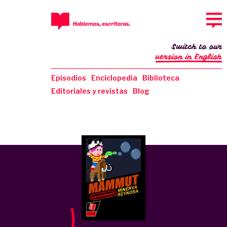
Switch to our
version in English
Episodios
Enciclopedia
Biblioteca
Editoriales y revistas
Blog