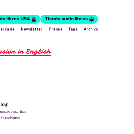
da libros USA
Tienda audio libros
erca de
Newsletter
Prensa
Tags
Archivo
rsion in English
log
uestros escritos
ás recientes.