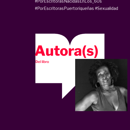
#PorEscritorasNacidasEnLos_60s
#PorEscritorasPuertoriqueñas
#Sexualidad