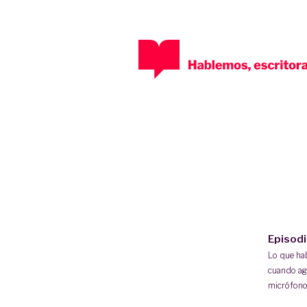
Episod
Lo que h
cuando ag
micrófono