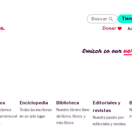
Tien
Buscar
Donar
Ac
ve
Switch to our
ios
Enciclopedia
Biblioteca
Editoriales y
B
ablamos
Todas las escritoras
Nuestro librero lleno
N
revistas
arramos el
en un solo lugar.
de libros, libros, y
m
Nuestra pasión por
.
más libros.
editoriales y revistas.