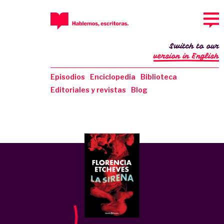
Switch to our
version in English
Episodios
Enciclopedia
Biblioteca
Editoriales y revistas
Blog