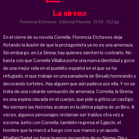
La sirena
Florencia Etcheves · Editorial Planeta ·
2019
· 152 pp
En el cierre de su novela
Cornelia
, Florencia Etcheves deja
flotando la ilusión de que la protagonista ya no es una amenaza.
Sin embargo, en
La Sirena
, hay quienes sienten lo contrario. No
basta con que Cornelia Villalba porte una nueva identidad y goce
de una mejor vida en el pueblito español en el que se ha
refugiado, ni que trabaje en una panadería de Besalú horneando y
decorando torteles. Hay alguien que aún padece por ella. Y no se
trata de una cobarde sensación de amenaza. Cornelia, la Sirena,
es una espina clavada en el cuerpo, que pide a gritos un castigo.
No siempre las historias acaban en la última página de un libro. A
veces, algunos personajes reclaman ser traídos otra vez a
escena. Junto con Cornelia, también regresa el Egipcio, el
hombre que la marcó a fuego con sus manos y un apodo.
Khalfani Sadat no tiene buenos recuerdos de su Sirena. Día y