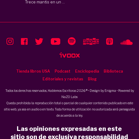
Trece mantis en un ...
Tienda libros USA
Podcast
Enciclopedia
Biblioteca
Editoriales y revistas
Blog
Todos los derechos reservados, Hablemos Escritoras 2026 ® • Design by
Enigma
• Powered by
NaZO Labs
Queda prohibida la reproducción total o parcial de cualquier contenido publicado en este
sitio web, ya sea en audio o en texto. Toda forma de utilización no autorizada será perseguida
de acuerdo a la ley.
Las opiniones expresadas en este
sitio son de exclusiva responsabilidad