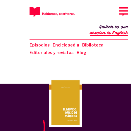
Switch to our
version in English
Episodios
Enciclopedia
Biblioteca
Editoriales y revistas
Blog