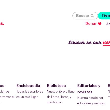
Tien
Buscar
Donar
Ac
ve
Switch to our
ios
Enciclopedia
Biblioteca
Editoriales y
B
ablamos
Todas las escritoras
Nuestro librero lleno
N
revistas
arramos el
en un solo lugar.
de libros, libros, y
m
Nuestra pasión por
.
más libros.
editoriales y revistas.