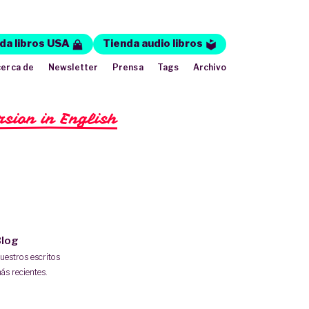
da libros USA
Tienda audio libros
erca de
Newsletter
Prensa
Tags
Archivo
rsion in English
log
uestros escritos
ás recientes.