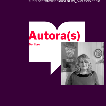
#PorEscritorasNacidasEnLos_50s
#Violencia