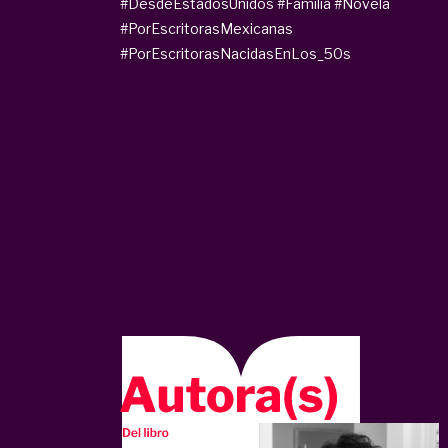
#DesdeEstadosUnidos
#Familia
#Novela
#PorEscritorasMexicanas
#PorEscritorasNacidasEnLos_50s