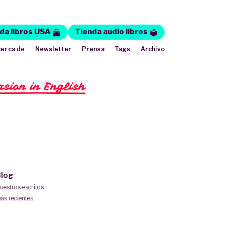
da libros USA
Tienda audio libros
erca de
Newsletter
Prensa
Tags
Archivo
rsion in English
log
uestros escritos
ás recientes.