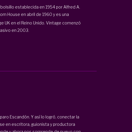
 bolsillo establecida en 1954 por Alfred A.
om House
en abril de 1960 y es una
ge UK en el
Reino Unido.
Vintage comenzó
masivo en 2003.
ro Escandón. Y así lo logró, conectar la
rse en escritora, guionista y productora
grande y ahora nos sorprende de nuevo con