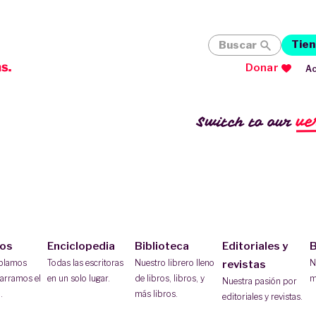
Tien
Buscar
Donar
Ac
ve
Switch to our
ios
Enciclopedia
Biblioteca
Editoriales y
B
ablamos
Todas las escritoras
Nuestro librero lleno
N
revistas
arramos el
en un solo lugar.
de libros, libros, y
m
Nuestra pasión por
.
más libros.
editoriales y revistas.