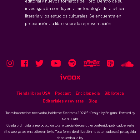
editorial y nuevos formatos del libro. Dentro de su
investigación confluyen la metodología de la crítica
literaria y los estudios culturales. Se encuentra en
preparación su libro sobre la representación ...
Tienda libros USA
Podcast
Enciclopedia
Biblioteca
Editoriales y revistas
Blog
Todos los derechos reservados, Hablemos Escritoras 2026 ® • Design by
Enigma
• Powered by
NaZO Labs
Queda prohibida la reproducción total o parcial de cualquier contenido publicado en este
sitio web, ya sea en audio o en texto. Toda forma de utilización no autorizada será perseguida
de acuerdo a la ley.