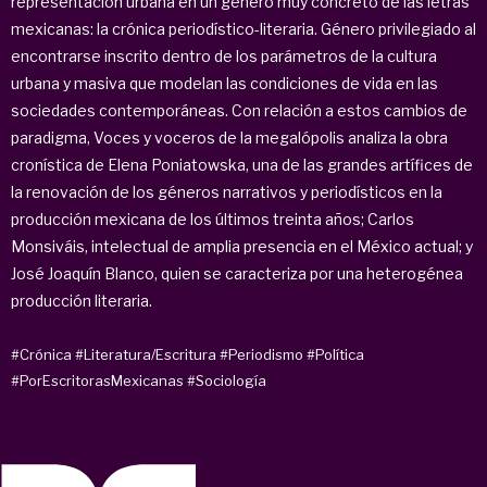
representación urbana en un género muy concreto de las letras
mexicanas: la crónica periodístico-literaria. Género privilegiado al
encontrarse inscrito dentro de los parámetros de la cultura
urbana y masiva que modelan las condiciones de vida en las
sociedades contemporáneas. Con relación a estos cambios de
paradigma, Voces y voceros de la megalópolis analiza la obra
cronística de Elena Poniatowska, una de las grandes artífices de
la renovación de los géneros narrativos y periodísticos en la
producción mexicana de los últimos treinta años; Carlos
Monsiváis, intelectual de amplia presencia en el México actual; y
José Joaquín Blanco, quien se caracteriza por una heterogénea
producción literaria.
#Crónica
#Literatura/Escritura
#Periodismo
#Política
#PorEscritorasMexicanas
#Sociología