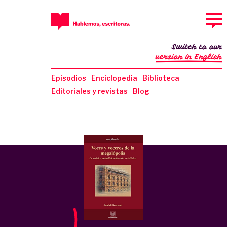
Switch to our
version in English
Episodios
Enciclopedia
Biblioteca
Editoriales y revistas
Blog