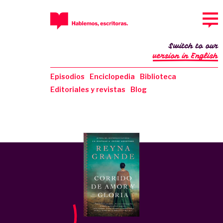
Switch to our
version in English
Episodios
Enciclopedia
Biblioteca
Editoriales y revistas
Blog