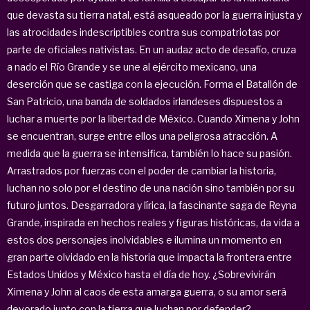
que devasta su tierra natal, está asqueado por la guerra injusta y
las atrocidades indescriptibles contra sus compatriotas por
parte de oficiales nativistas. En un audaz acto de desafío, cruza
a nado el Río Grande y se une al ejército mexicano, una
deserción que se castiga con la ejecución. Forma el Batallón de
San Patricio, una banda de soldados irlandeses dispuestos a
luchar a muerte por la libertad de México. Cuando Ximena y John
se encuentran, surge entre ellos una peligrosa atracción. A
medida que la guerra se intensifica, también lo hace su pasión.
Arrastrados por fuerzas con el poder de cambiar la historia,
luchan no solo por el destino de una nación sino también por su
futuro juntos. Desgarradora y lírica, la fascinante saga de Reyna
Grande, inspirada en hechos reales y figuras históricas, da vida a
estos dos personajes inolvidables e ilumina un momento en
gran parte olvidado en la historia que impacta la frontera entre
Estados Unidos y México hasta el día de hoy. ¿Sobrevivirán
Ximena y John al caos de esta amarga guerra, o su amor será
devorado junto con la tierra que luchan por defender?