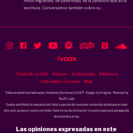
niños migrantes, de paternidad, de la salvación que es la
escritura. Conversamos también sobre su ...
Tienda libros USA
Podcast
Enciclopedia
Biblioteca
Editoriales y revistas
Blog
Todos los derechos reservados, Hablemos Escritoras 2026 ® • Design by
Enigma
• Powered by
NaZO Labs
Queda prohibida la reproducción total o parcial de cualquier contenido publicado en este
sitio web, ya sea en audio o en texto. Toda forma de utilización no autorizada será perseguida
de acuerdo a la ley.
Las opiniones expresadas en este