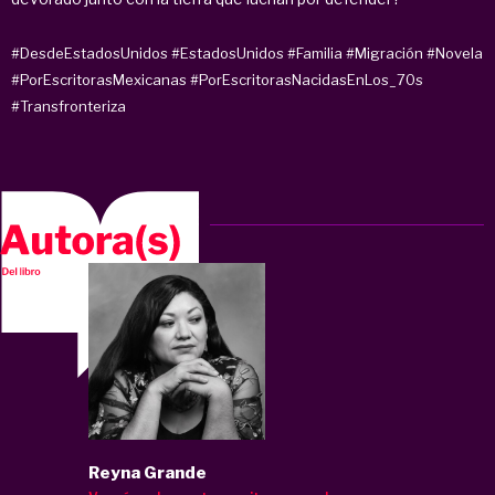
#DesdeEstadosUnidos
#EstadosUnidos
#Familia
#Migración
#Novela
#PorEscritorasMexicanas
#PorEscritorasNacidasEnLos_70s
#Transfronteriza
Reyna Grande