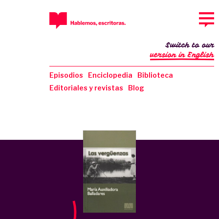
Switch to our
version in English
Episodios
Enciclopedia
Biblioteca
Editoriales y revistas
Blog