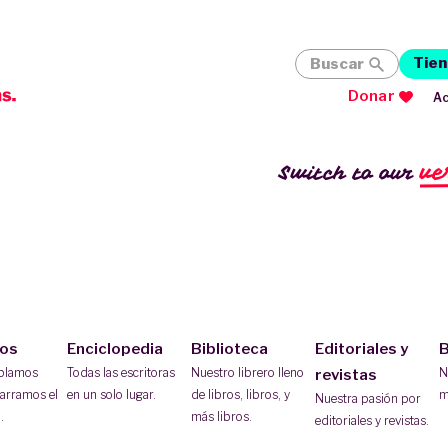
Tien
Buscar
Donar
Ac
ve
Switch to our
ios
Enciclopedia
Biblioteca
Editoriales y
B
ablamos
Todas las escritoras
Nuestro librero lleno
N
revistas
arramos el
en un solo lugar.
de libros, libros, y
m
Nuestra pasión por
.
más libros.
editoriales y revistas.