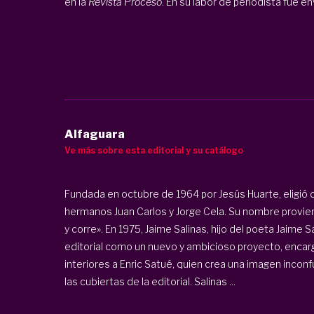
en la
Revista Proceso
. En su labor de periodista fue env
Alfaguara
Ve más sobre esta editorial y su catálogo
Fundada en octubre de 1964 por Jesús Huarte, eligió 
hermanos Juan Carlos y Jorge Cela. Su nombre provien
y corre». En 1975, Jaime Salinas, hijo del poeta Jaime Sa
editorial como un nuevo y ambicioso proyecto, encarg
interiores a Enric Satué, quien crea una imagen inco
las cubiertas de la editorial. Salinas ...