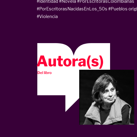
#Identidad
#Novela
#PorEscritorasColombianas
#PorEscritorasNacidasEnLos_50s
#Pueblos orig
#Violencia