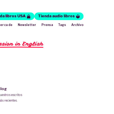
da libros USA
Tienda audio libros
erca de
Newsletter
Prensa
Tags
Archivo
rsion in English
log
uestros escritos
ás recientes.