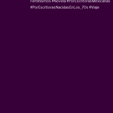
Feminismos
#Novela
#PorEscritorasMexicanas
#PorEscritorasNacidasEnLos_70s
#Viaje