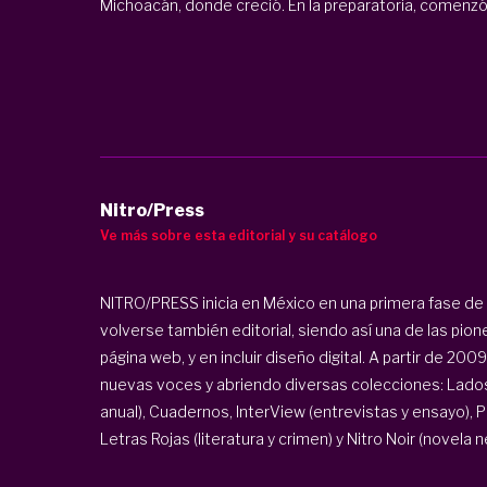
Michoacán, donde creció. En la preparatoria, comenzó a 
Nitro/Press
Ve más sobre esta editorial y su catálogo
NITRO/PRESS inicia en México en una primera fase d
volverse también editorial, siendo así una de las pio
página web, y en incluir diseño digital. A partir de 2
nuevas voces y abriendo diversas colecciones: Lados B
anual), Cuadernos, InterView (entrevistas y ensayo),
Letras Rojas (literatura y crimen) y Nitro Noir (novela ne