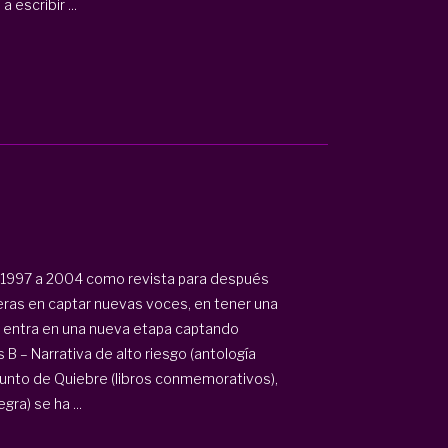
escribir ...
e 1997 a 2004 como revista para después
neras en captar nuevas voces, en tener una
009 entra en una nueva etapa captando
 – Narrativa de alto riesgo (antología
 Punto de Quiebre (libros conmemorativos),
gra) se ha ...