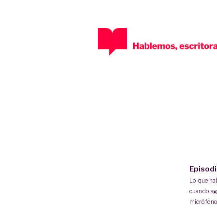
Episod
Lo que h
cuando ag
micrófono