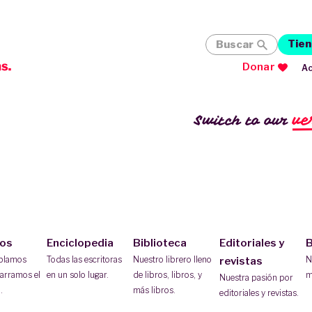
Tien
Buscar
Donar
Ac
ve
Switch to our
ios
Enciclopedia
Biblioteca
Editoriales y
B
ablamos
Todas las escritoras
Nuestro librero lleno
N
revistas
arramos el
en un solo lugar.
de libros, libros, y
m
Nuestra pasión por
.
más libros.
editoriales y revistas.