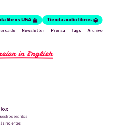
da libros USA
Tienda audio libros
erca de
Newsletter
Prensa
Tags
Archivo
rsion in English
log
uestros escritos
ás recientes.