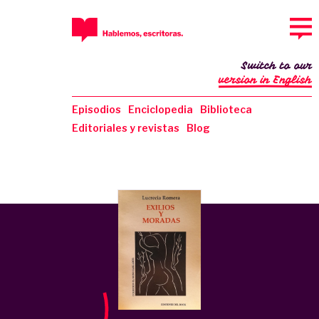
Switch to our
version in English
Episodios
Enciclopedia
Biblioteca
Editoriales y revistas
Blog