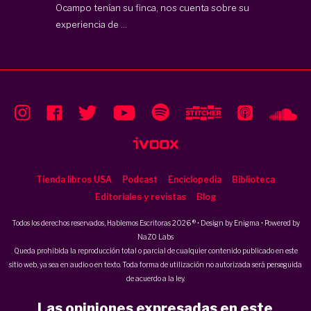
Ocampo tenían su finca, nos cuenta sobre su
experiencia de ...
Tienda libros USA
Podcast
Enciclopedia
Biblioteca
Editoriales y revistas
Blog
Todos los derechos reservados, Hablemos Escritoras 2026 ® • Design by
Enigma
• Powered by
NaZO Labs
Queda prohibida la reproducción total o parcial de cualquier contenido publicado en este
sitio web, ya sea en audio o en texto. Toda forma de utilización no autorizada será perseguida
de acuerdo a la ley.
Las opiniones expresadas en este