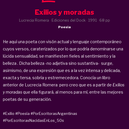
Exilios y moradas
Lucrecia Romera · Ediciones del Dock ·
1991
· 68 pp
Poesía
He aquí una poeta con visón actual y lenguaje contemporáneo
cuyos versos, caraterizados por lo que podría denominarse una
lúcida sensualidad, se manifiesten fieles al sentimiento y la
belleza . Dicha belleza -no adjetiva sino sustantiva- surge,
asimismo, de una expresión que es a la vez intensa y delicada,
exacta y tersa, sobría y estremecedora. Conocía un libro
anterior de Lucrecia Romera pero creo que es a partir de
Exilios
y moradas
que ella figurará, al menos para mí, entre las mejores
poetas de su generación
.
#Exilio
#Poesía
#PorEscritorasArgentinas
#PorEscritorasNacidasEnLos_50s