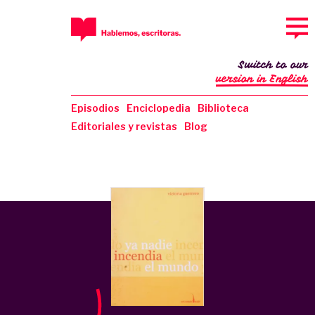
Switch to our
version in English
Episodios
Enciclopedia
Biblioteca
Editoriales y revistas
Blog