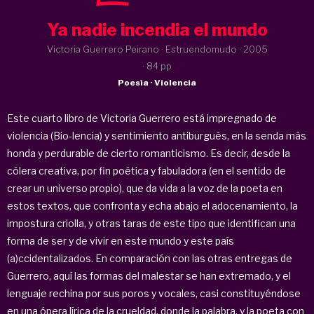
Ya nadie incendia el mundo
Victoria Guerrero Peirano · Estruendomudo ·
2005
· 84 pp
Poesía · Violencia
Este cuarto libro de Victoria Guerrero está impregnado de
violencia (Bio-lencia) y sentimiento antiburgués, en la senda más
honda y perdurable de cierto romanticismo. Es decir, desde la
cólera creativa, por fin poética y fabuladora (en el sentido de
crear un universo propio), que da vida a la voz de la poeta en
estos textos, que confronta y echa abajo el adocenamiento, la
impostura criolla, y otras taras de este tipo que identifican una
forma de ser y de vivir en este mundo y este país
(a)ccidentalizados. En comparación con las otras entregas de
Guerrero, aquí las formas del malestar se han extremado, y el
lenguaje rechina por sus poros y vocales, casi constituyéndose
en una ópera lírica de la crueldad, donde la palabra, y la poeta con