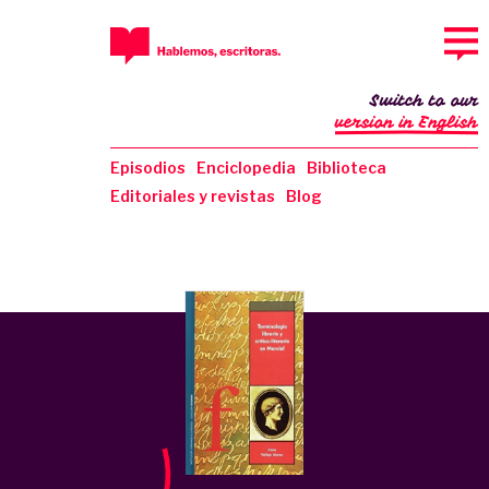
Switch to our
version in English
Episodios
Enciclopedia
Biblioteca
Editoriales y revistas
Blog