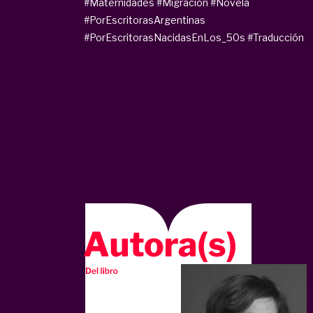
#Maternidades
#Migración
#Novela
#PorEscritorasArgentinas
#PorEscritorasNacidasEnLos_50s
#Traducción