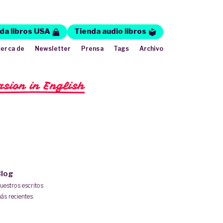
da libros USA
Tienda audio libros
erca de
Newsletter
Prensa
Tags
Archivo
rsion in English
log
uestros escritos
ás recientes.