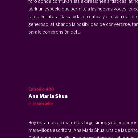
foro donde confluyan las expresiones artísticas latin
abrir un espacio que permita a las nuevas voces enco
también Literal da cabida a la crítica y difusión del a
generoso, atisbando la posibilidad de convertirse, ta
para la comprensión del ...
Episodio 400
Ana María Shua
Ir al episodio
Hoy estamos de manteles larguísimos y no podemos 
maravillosa escritora, Ana María Shua, una de las prin
Celebramos con ella un gran
milestone
en Hablemos, e