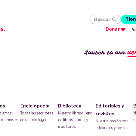
Tien
Buscar
Donar
Ac
ve
Switch to our
ios
Enciclopedia
Biblioteca
Editoriales y
B
ablamos
Todas las escritoras
Nuestro librero lleno
N
revistas
arramos el
en un solo lugar.
de libros, libros, y
m
Nuestra pasión por
.
más libros.
editoriales y revistas.