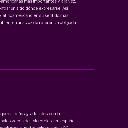
oamericanas más importantes y, a la vez,
ntrar un sitio dónde expresarse. Así
rte latinoamericano en su sentido más
mbién, en una voz de referencia obligada
quedar más agradecidos con la
cipales voces del microrelato en español.
scritores, nuestro episodio no. 400.