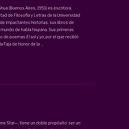
ua (Buenos Aires, 1951) es escritora,
ltad de Filosofía y Letras de la Universidad
e impactantes historias, sus libros de
l mundo de habla hispana. Sus primeras
ibro de poemas
El sol y yo
, por el que recibió
 Faja de Honor de la ...
one Star—, tiene un doble propósito: ser un