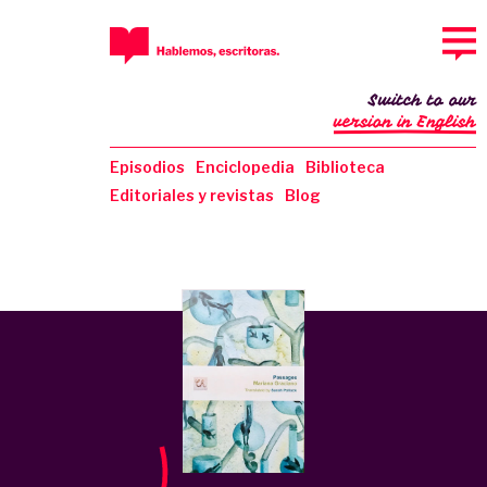
Switch to our
version in English
Episodios
Enciclopedia
Biblioteca
Editoriales y revistas
Blog