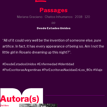
Passages
Mariana Graciano · Chatos Inhumanos ·
2018
· 120
pp
Desde Estados Unidos
“All of it could very well be the invention of someone else, pure
artifice. In fact, it has every appearance of being so. Am I not the
little girl in Rosario dreaming up this night?”.
#DesdeEstadosUnidos
#Enfermedad
#Identidad
#PorEscritorasArgentinas
#PorEscritorasNacidasEnLos_80s
#Viaje