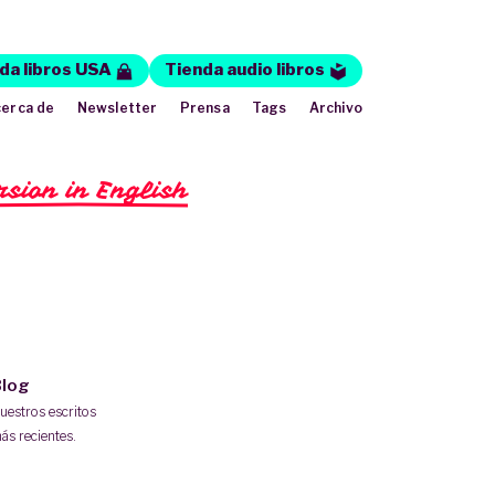
da libros USA
Tienda audio libros
erca de
Newsletter
Prensa
Tags
Archivo
rsion in English
log
uestros escritos
ás recientes.