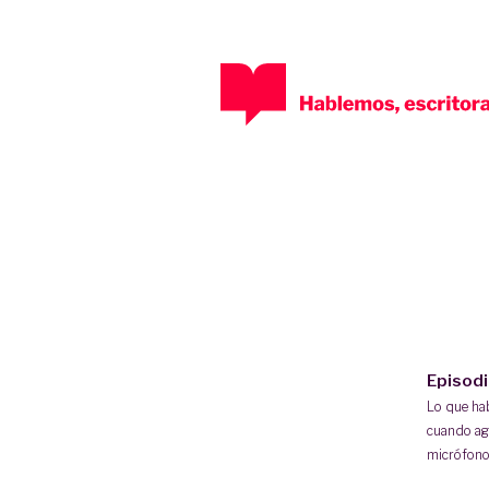
Episod
Lo que h
cuando ag
micrófono