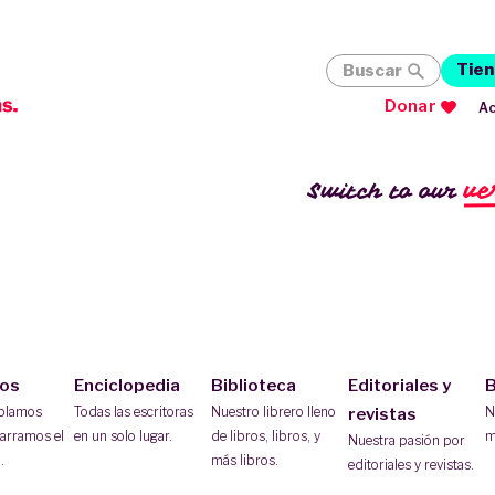
Tien
Buscar
Donar
Ac
ve
Switch to our
ios
Enciclopedia
Biblioteca
Editoriales y
B
ablamos
Todas las escritoras
Nuestro librero lleno
N
revistas
arramos el
en un solo lugar.
de libros, libros, y
m
Nuestra pasión por
.
más libros.
editoriales y revistas.