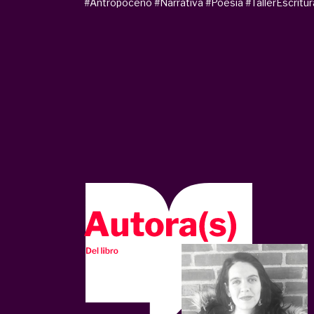
#Antropoceno
#Narrativa
#Poesía
#TallerEscritur