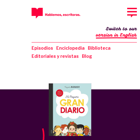
Switch to our
version in English
Episodios
Enciclopedia
Biblioteca
Editoriales y revistas
Blog