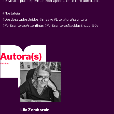
de Mistral puede permanecer ajeno a este libro admirable.
#Nostalgia
#DesdeEstadosUnidos
#Ensayo
#Literatura/Escritura
#PorEscritorasArgentinas
#PorEscritorasNacidasEnLos_50s
Lila Zemborain