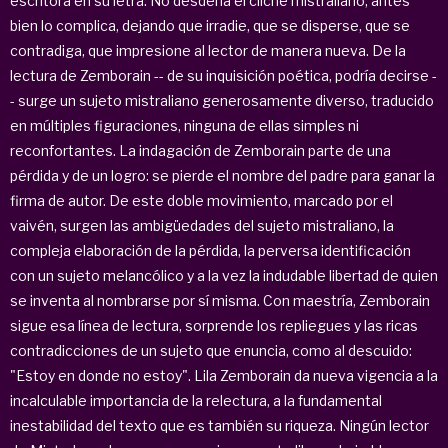
escritora en su letra. No desdeña el cliché mistraliano, antes
bien lo complica, dejando que irradie, que se disperse, que se
contradiga, que impresione al lector de manera nueva. De la
lectura de Zemborain -- de su inquisición poética, podría decirse -
- surge un sujeto mistraliano generosamente diverso, traducido
en múltiples figuraciones, ninguna de ellas simples ni
reconfortantes. La indagación de Zemborain parte de una
pérdida y de un logro: se pierde el nombre del padre para ganar la
firma de autor. De este doble movimiento, marcado por el
vaivén, surgen las ambigüedades del sujeto mistraliano, la
compleja elaboración de la pérdida, la perversa identificación
con un sujeto melancólico y a la vez la indudable libertad de quien
se inventa al nombrarse por sí misma. Con maestría, Zemborain
sigue esa línea de lectura, sorprende los repliegues y las ricas
contradicciones de un sujeto que enuncia, como al descuido:
"Estoy en donde no estoy". Lila Zemborain da nueva vigencia a la
incalculable importancia de la relectura, a la fundamental
inestabilidad del texto que es también su riqueza. Ningún lector