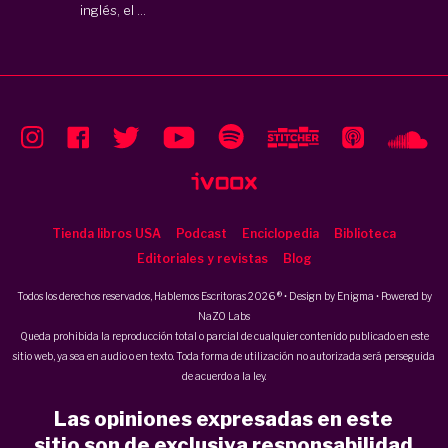
inglés, el ...
Tienda libros USA
Podcast
Enciclopedia
Biblioteca
Editoriales y revistas
Blog
Todos los derechos reservados, Hablemos Escritoras 2026 ® • Design by
Enigma
• Powered by
NaZO Labs
Queda prohibida la reproducción total o parcial de cualquier contenido publicado en este
sitio web, ya sea en audio o en texto. Toda forma de utilización no autorizada será perseguida
de acuerdo a la ley.
Las opiniones expresadas en este
sitio son de exclusiva responsabilidad