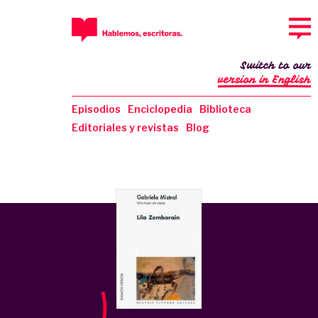
Switch to our
version in English
Episodios
Enciclopedia
Biblioteca
Editoriales y revistas
Blog